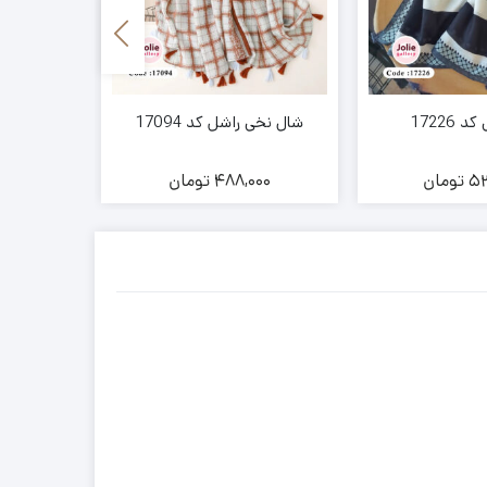
17226
شال نخی راشل کد 17094
شال مزونی 
(2112-2113-2115)
53
تومان
488,000
تومان
00