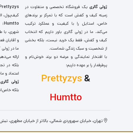
ژولی گالری
یک فروشگاه تخصصی و متفاوت در
Prettyzys
زمینه کیف و کفش است که با تمرکز بر برندهای
کیف‌پول، اله
خاص، استایل را با کیفیت و عملکرد ترکیب
Humtto
: 
می‌کند. ما در ژولی گالری باور داریم که انتخاب
شهری، با طر
کیف و کفش، فقط یک خرید نیست، بلکه بخشی
و آقایان فع
از شخصیت و سبک زندگی شماست.
ما در ژولی 
با افتخار نمایندگی و عرضه دو برند خوش‌نام و
ارائه می‌ده
پرطرفدار را بر عهده داریم:
بلکه در تج
اعتماد و مان
Prettyzys
&
ژولی گالری
،
بلکه خاص‌ان
Humtto
تهران، خیابان سهروردی شمالی، بالاتر از خیابان مطهری، نبش کو