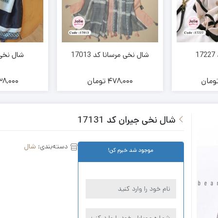
1
شال نخی مرسانا کد 17013
شال نخی کد 
ومان
478,000
تومان
8,000
شال نخی جیران کد 17131
دسته‌بندی:
شال
موجود شد خبرم کن!