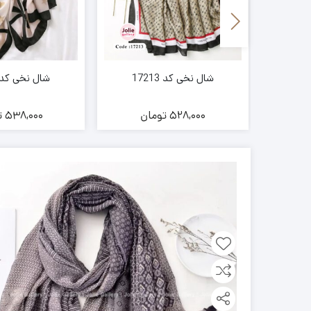
 رنگ
شال نخی کد 17213
شال نخی کد 7227
ن
528,000
تومان
538,000
ت