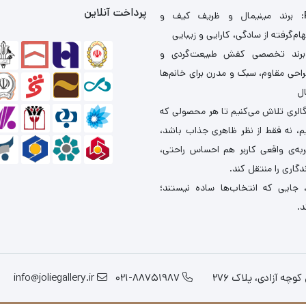
پرداخت آنلاین
: برند مینیمال و ظریف کیف و
ام‌گرفته از سادگی، کارایی و زیبایی
برند تخصصی کفش طبیعت‌گردی و
احی مقاوم، سبک و مدرن برای خانم‌ها
ال
گالری تلاش می‌کنیم تا هر محصولی که
یم، نه فقط از نظر ظاهری جذاب باشد،
ربه‌ی واقعی کاربر هم احساس راحتی،
دگاری را منتقل کند.
 جایی که انتخاب‌ها ساده نیستند؛
د.
چه آزادی، پلاک 276
021-88751987
info@joliegallery.ir