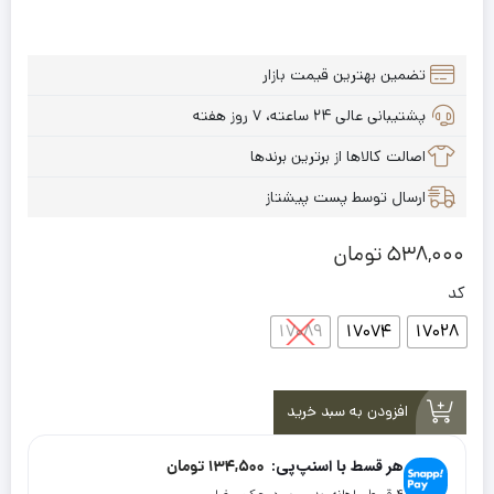
تضمین بهترین قیمت بازار
پشتیبانی عالی ۲۴ ساعته، ۷ روز هفته
اصالت کالاها از برترین برندها
ارسال توسط پست پیشتاز
538,000
تومان
کد
17089
17074
17028
افزودن به سبد خرید
هر قسط با اسنپ‌پی:
134,500
تومان