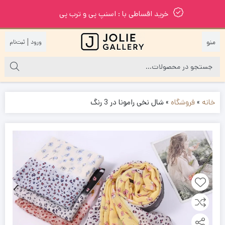
خرید اقساطی با : اسنپ پی و ترب پی
|
خانه
»
فروشگاه
»
شال نخی رامونا در 3 رنگ