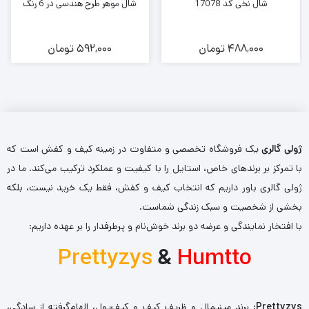
شال نخی کد 17078
شال موهر طرح هندسی در 6 رنگ
488,000
تومان
592,000
تومان
ژولی گالری
یک فروشگاه تخصصی و متفاوت در زمینه کیف و کفش است که
با تمرکز بر برندهای خاص، استایل را با کیفیت و عملکرد ترکیب می‌کند. ما در
ژولی گالری باور داریم که انتخاب کیف و کفش، فقط یک خرید نیست، بلکه
بخشی از شخصیت و سبک زندگی شماست.
با افتخار نمایندگی و عرضه دو برند خوش‌نام و پرطرفدار را بر عهده داریم:
Prettyzys
&
Humtto
Prettyzys
: برند مینیمال و ظریف کیف و کیف‌پول، الهام‌گرفته از سادگی،