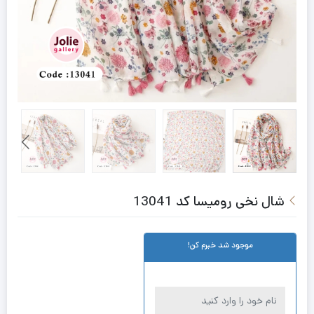
شال نخی رومیسا کد 13041
موجود شد خبرم کن!