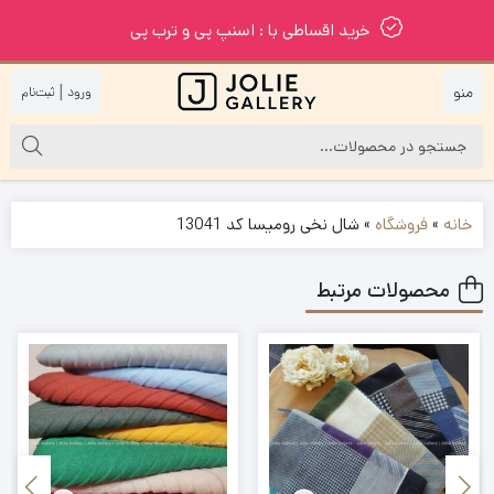
خرید اقساطی با : اسنپ پی و ترب پی
|
خانه
»
فروشگاه
»
شال نخی رومیسا کد 13041
محصولات مرتبط