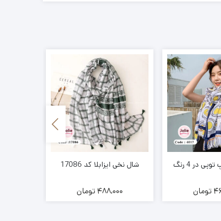
پی در 4 رنگ
شال نخی ایزابلا کد 17086
شال نخ
46
تومان
488,000
تومان
00