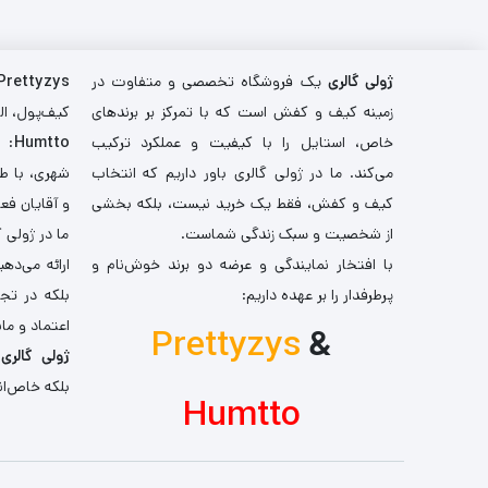
ژولی گالری
یک فروشگاه تخصصی و متفاوت در
Prettyzys
زمینه کیف و کفش است که با تمرکز بر برندهای
کیف‌پول، اله
خاص، استایل را با کیفیت و عملکرد ترکیب
Humtto
: 
می‌کند. ما در ژولی گالری باور داریم که انتخاب
شهری، با طر
کیف و کفش، فقط یک خرید نیست، بلکه بخشی
و آقایان فع
از شخصیت و سبک زندگی شماست.
ما در ژولی 
با افتخار نمایندگی و عرضه دو برند خوش‌نام و
ارائه می‌ده
پرطرفدار را بر عهده داریم:
بلکه در تج
اعتماد و مان
Prettyzys
&
ژولی گالری
،
بلکه خاص‌ان
Humtto