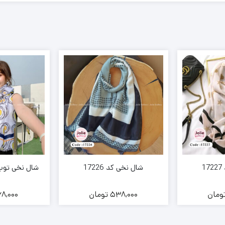
1
شال نخی کد 17226
شال نخی توپ تو
ومان
538,000
تومان
8,000