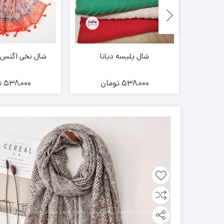
شال پلیسه دیانا
شال نخی اگنس کد 6
ن
538,000
تومان
538,000
ت