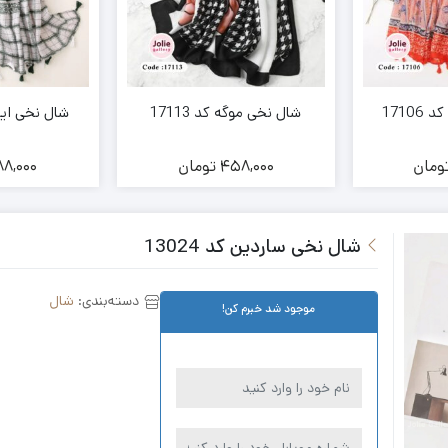
1710
شال نخی موگه کد 17113
شال نخی ایزابلا
ومان
458,000
تومان
8,000
شال نخی ساردین کد 13024
دسته‌بندی:
شال
موجود شد خبرم کن!