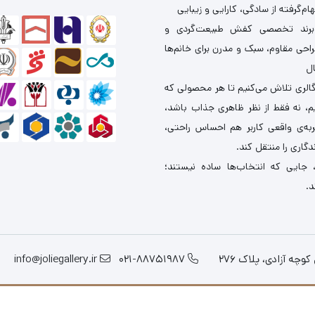
ام‌گرفته از سادگی، کارایی و زیبایی
برند تخصصی کفش طبیعت‌گردی و
احی مقاوم، سبک و مدرن برای خانم‌ها
ال
گالری تلاش می‌کنیم تا هر محصولی که
یم، نه فقط از نظر ظاهری جذاب باشد،
ربه‌ی واقعی کاربر هم احساس راحتی،
دگاری را منتقل کند.
 جایی که انتخاب‌ها ساده نیستند؛
د.
چه آزادی، پلاک 276
021-88751987
info@joliegallery.ir