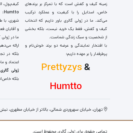
زمینه کیف و کفش است که با تمرکز بر برندهای
کیف‌پول، اله
خاص، استایل را با کیفیت و عملکرد ترکیب
Humtto
: 
می‌کند. ما در ژولی گالری باور داریم که انتخاب
شهری، با طر
کیف و کفش، فقط یک خرید نیست، بلکه بخشی
و آقایان فع
از شخصیت و سبک زندگی شماست.
ما در ژولی 
با افتخار نمایندگی و عرضه دو برند خوش‌نام و
ارائه می‌ده
پرطرفدار را بر عهده داریم:
بلکه در تج
اعتماد و مان
Prettyzys
&
ژولی گالری
،
بلکه خاص‌ان
Humtto
تهران، خیابان سهروردی شمالی، بالاتر از خیابان مطهری، نبش کو
تمامی حقوق برای ژولی گالری محفوظ است.