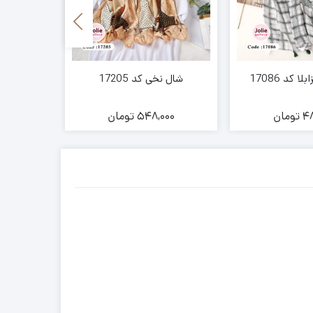
 کد 17086
شال نخی کد 17205
شال نخی پیر
48
تومان
548,000
تومان
00