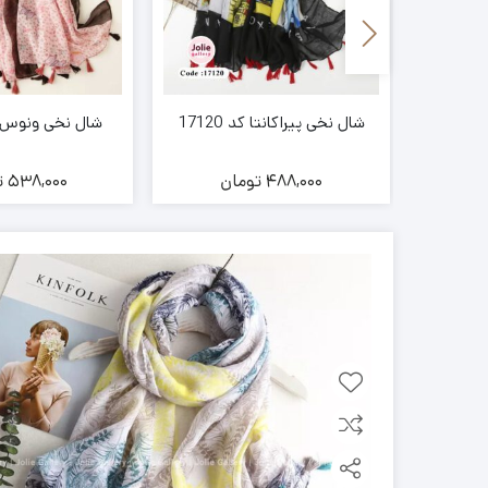
شال نخی پیراکانتا کد 17120
شال نخی ونوس کد 3
ن
488,000
تومان
538,000
ت