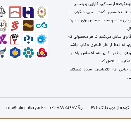
ام‌گرفته از سادگی، کارایی و زیبایی
برند تخصصی کفش طبیعت‌گردی و
احی مقاوم، سبک و مدرن برای خانم‌ها
ال
گالری تلاش می‌کنیم تا هر محصولی که
یم، نه فقط از نظر ظاهری جذاب باشد،
ربه‌ی واقعی کاربر هم احساس راحتی،
دگاری را منتقل کند.
 جایی که انتخاب‌ها ساده نیستند؛
د.
چه آزادی، پلاک 276
021-88751987
info@joliegallery.ir