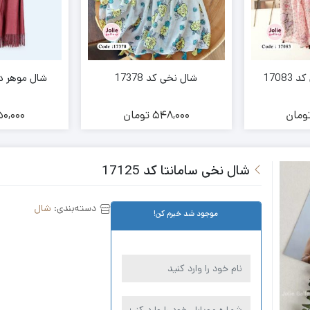
1708
شال نخی کد 17378
شال موهر دو
ومان
548,000
تومان
0,000
شال نخی سامانتا کد 17125
دسته‌بندی:
شال
موجود شد خبرم کن!