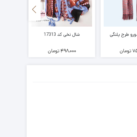
رو طرح پلنگی
شال نخی کد 17313
شال نخ
75
تومان
498,000
تومان
00