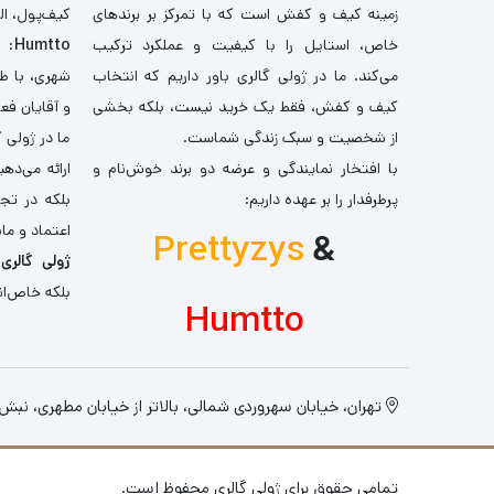
زمینه کیف و کفش است که با تمرکز بر برندهای
کیف‌پول، اله
خاص، استایل را با کیفیت و عملکرد ترکیب
Humtto
: 
می‌کند. ما در ژولی گالری باور داریم که انتخاب
شهری، با طر
کیف و کفش، فقط یک خرید نیست، بلکه بخشی
و آقایان فع
از شخصیت و سبک زندگی شماست.
ما در ژولی 
با افتخار نمایندگی و عرضه دو برند خوش‌نام و
ارائه می‌ده
پرطرفدار را بر عهده داریم:
بلکه در تج
اعتماد و مان
Prettyzys
&
ژولی گالری
،
بلکه خاص‌ان
Humtto
تهران، خیابان سهروردی شمالی، بالاتر از خیابان مطهری، نبش کو
تمامی حقوق برای ژولی گالری محفوظ است.