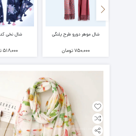
ا
شال موهر دورو طرح پلنگی
شال نخی کد 13048
ن
750,000
تومان
518,000
ت