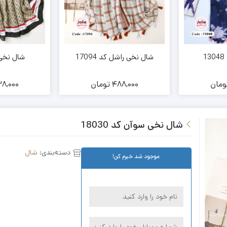
شال نخی راشل کد 17094
شال نخی کد 
ومان
488,000
تومان
8,000
شال نخی سوآن کد 18030
دسته‌بندی:
شال
موجود شد خبرم کن!