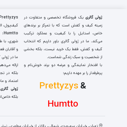
ژولی گالری
یک فروشگاه تخصصی و متفاوت در
Prettyzys
زمینه کیف و کفش است که با تمرکز بر برندهای
کیف‌پول، اله
خاص، استایل را با کیفیت و عملکرد ترکیب
Humtto
: 
می‌کند. ما در ژولی گالری باور داریم که انتخاب
شهری، با طر
کیف و کفش، فقط یک خرید نیست، بلکه بخشی
و آقایان فع
از شخصیت و سبک زندگی شماست.
ما در ژولی 
با افتخار نمایندگی و عرضه دو برند خوش‌نام و
ارائه می‌ده
پرطرفدار را بر عهده داریم:
بلکه در تج
اعتماد و مان
Prettyzys
&
ژولی گالری
،
بلکه خاص‌ان
Humtto
تهران، خیابان سهروردی شمالی، بالاتر از خیابان مطهری، نبش کو