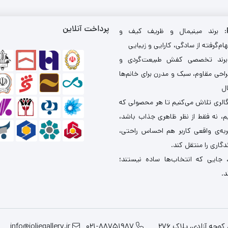
پرداخت آنلاین
: برند مینیمال و ظریف کیف و
ام‌گرفته از سادگی، کارایی و زیبایی
برند تخصصی کفش طبیعت‌گردی و
احی مقاوم، سبک و مدرن برای خانم‌ها
ال
گالری تلاش می‌کنیم تا هر محصولی که
یم، نه فقط از نظر ظاهری جذاب باشد،
ربه‌ی واقعی کاربر هم احساس راحتی،
دگاری را منتقل کند.
 جایی که انتخاب‌ها ساده نیستند؛
د.
چه آزادی، پلاک 276
021-88751987
info@joliegallery.ir