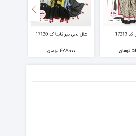
17213
شال نخی پیراکانتا کد 17120
شال نخ
52
تومان
488,000
تومان
00