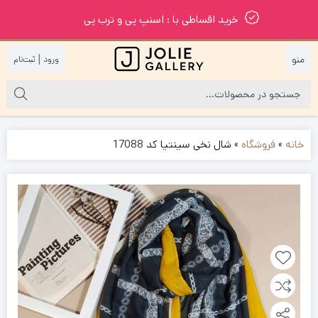
خرید اقساطی با : اسنپ پی و ترب پی
|
خانه
»
فروشگاه
»
شال نخی سینتیا کد 17088