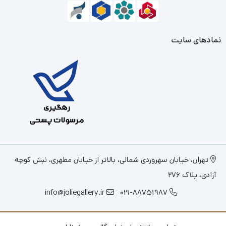
نمادهای سایت
تهران، خیابان سهروردی شمالی، بالاتر از خیابان مطهری، نبش کوچه
آزادی، پلاک 276
info@joliegallery.ir
021-88751987