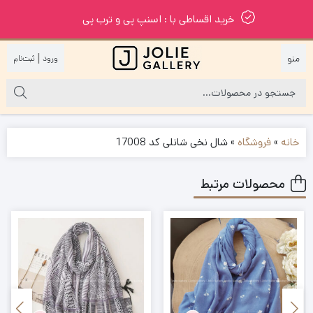
خرید اقساطی با : اسنپ پی و ترب پی
|
خانه
»
فروشگاه
»
شال نخی شانلی کد 17008
محصولات مرتبط