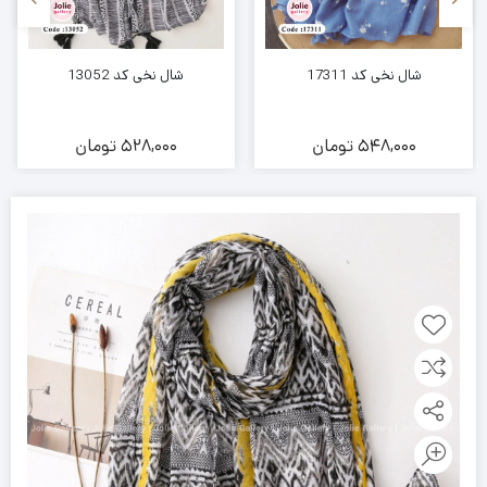
شال نخی کد 17311
شال نخی کد 13052
548,000
تومان
528,000
تومان