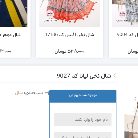
د 9004
شال نخی اگنس کد 17106
شال موهر ساید
ومان
538,000
تومان
2,000
شال نخی لیانا کد 9027
دسته‌بندی:
شال
موجود شد خبرم کن!