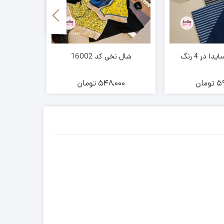
ا در 4 رنگ
شال نخی کد 16002
شال نخی ری
59
تومان
548,000
تومان
00