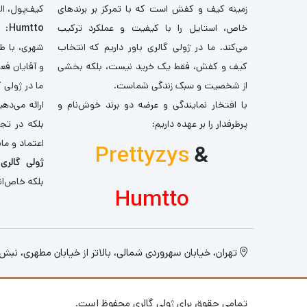
زمینه کیف و کفش است که با تمرکز بر برندهای
کیف‌پول، اله
خاص، استایل را با کیفیت و عملکرد ترکیب
Humtto
: 
می‌کند. ما در ژولی گالری باور داریم که انتخاب
شهری، با طر
کیف و کفش، فقط یک خرید نیست، بلکه بخشی
و آقایان فع
از شخصیت و سبک زندگی شماست.
ما در ژولی 
با افتخار نمایندگی و عرضه دو برند خوش‌نام و
ارائه می‌ده
پرطرفدار را بر عهده داریم:
بلکه در تج
اعتماد و مان
Prettyzys
&
ژولی گالری
،
بلکه خاص‌ان
Humtto
تهران، خیابان سهروردی شمالی، بالاتر از خیابان مطهری، نبش کو
تمامی حقوق برای ژولی گالری محفوظ است.