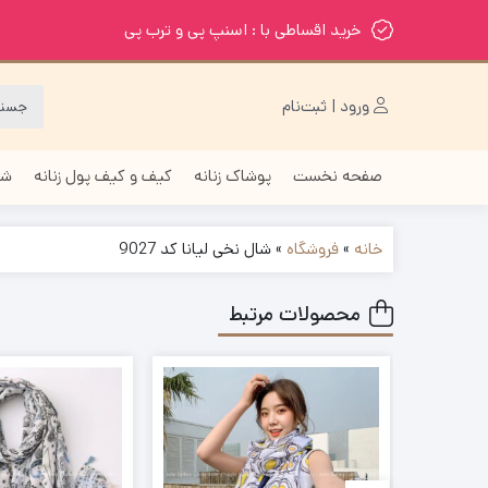
خرید اقساطی با : اسنپ پی و ترب پی
ورود | ثبت‌نام
صفحه نخست
پوشاک زنانه
کیف و کیف پول زنانه
شا
خانه
»
فروشگاه
»
شال نخی لیانا کد 9027
محصولات مرتبط