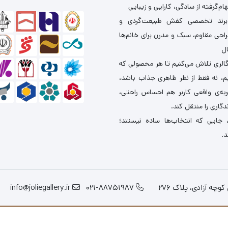
ام‌گرفته از سادگی، کارایی و زیبایی
برند تخصصی کفش طبیعت‌گردی و
احی مقاوم، سبک و مدرن برای خانم‌ها
ال
گالری تلاش می‌کنیم تا هر محصولی که
یم، نه فقط از نظر ظاهری جذاب باشد،
ربه‌ی واقعی کاربر هم احساس راحتی،
دگاری را منتقل کند.
 جایی که انتخاب‌ها ساده نیستند؛
د.
چه آزادی، پلاک 276
021-88751987
info@joliegallery.ir