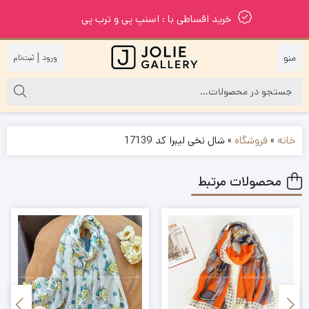
خرید اقساطی با : اسنپ پی و ترب پی
|
خانه
»
فروشگاه
»
شال نخی لیبرا کد 17139
محصولات مرتبط