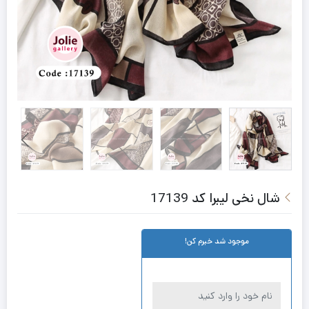
شال نخی لیبرا کد 17139
موجود شد خبرم کن!