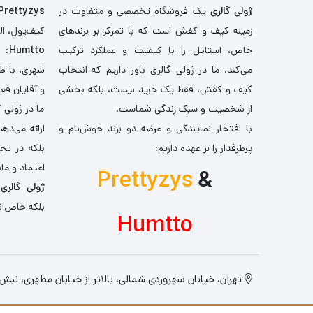
ژولی گالری
یک فروشگاه تخصصی و متفاوت در
Prettyzys
زمینه کیف و کفش است که با تمرکز بر برندهای
کیف‌پول، اله
خاص، استایل را با کیفیت و عملکرد ترکیب
Humtto
: 
می‌کند. ما در ژولی گالری باور داریم که انتخاب
شهری، با طر
کیف و کفش، فقط یک خرید نیست، بلکه بخشی
و آقایان فع
از شخصیت و سبک زندگی شماست.
ما در ژولی 
با افتخار نمایندگی و عرضه دو برند خوش‌نام و
ارائه می‌ده
پرطرفدار را بر عهده داریم:
بلکه در تج
اعتماد و مان
Prettyzys
&
ژولی گالری
،
بلکه خاص‌ان
Humtto
تهران، خیابان سهروردی شمالی، بالاتر از خیابان مطهری، نبش کو