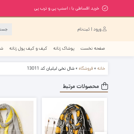
خرید اقساطی با : اسنپ پی و ترب پی
ورود | ثبت‌نام
صفحه نخست
پوشاک زنانه
کیف و کیف پول زنانه
شا
خانه
»
فروشگاه
»
شال نخی لیلیان کد 13011
محصولات مرتبط