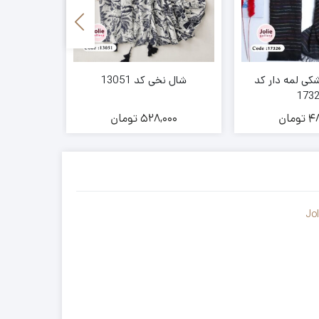
ی لمه دار کد
شال نخی کد 13051
شال تان
173
48
تومان
528,000
تومان
00
Jo