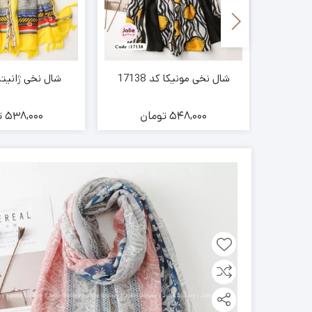
شال نخی مونیکا کد 17138
شال نخی ژانیتا کد
ن
548,000
تومان
538,000
ت