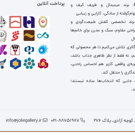
پرداخت آنلاین
: برند مینیمال و ظریف کیف و
ام‌گرفته از سادگی، کارایی و زیبایی
برند تخصصی کفش طبیعت‌گردی و
احی مقاوم، سبک و مدرن برای خانم‌ها
ال
گالری تلاش می‌کنیم تا هر محصولی که
یم، نه فقط از نظر ظاهری جذاب باشد،
ربه‌ی واقعی کاربر هم احساس راحتی،
دگاری را منتقل کند.
 جایی که انتخاب‌ها ساده نیستند؛
د.
چه آزادی، پلاک 276
021-88751987
info@joliegallery.ir