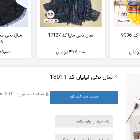
 9036
شال نخی مایا کد 17127
شال نخی مشک
26
ومان
468,000
تومان
8,000
شال نخی لیلیان کد 13011
شناسه محصول:
lie-3011
موجود شد خبرم کن!