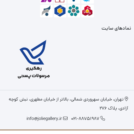
نمادهای سایت
تهران، خیابان سهروردی شمالی، بالاتر از خیابان مطهری، نبش کوچه
آزادی، پلاک 276
info@joliegallery.ir
021-88751987