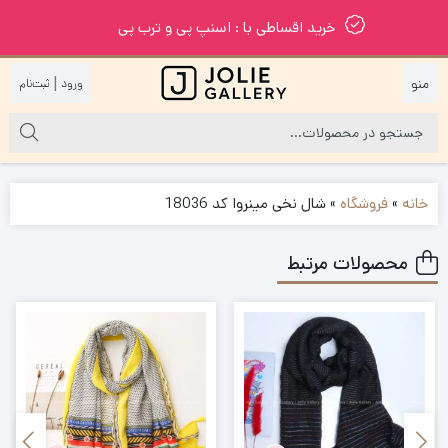
خرید اقساطی با : اسنپ پی و ترب پی
|
خانه
»
فروشگاه
»
شال نخی مینروا کد 18036
محصولات مرتبط