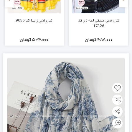
شال نخی مشکی لمه دار کد
شال نخی ژانیتا کد 9036
17326
488,000
تومان
538,000
تومان