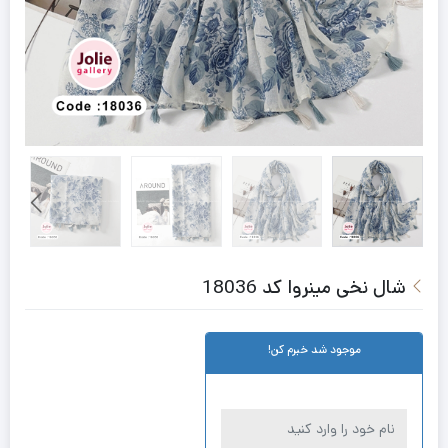
شال نخی مینروا کد 18036
موجود شد خبرم کن!