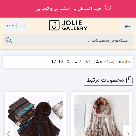
خرید اقساطی با : اسنپ پی و ترب پی
|
خانه
»
فروشگاه
»
شال نخی نانسی کد 17112
محصولات مرتبط