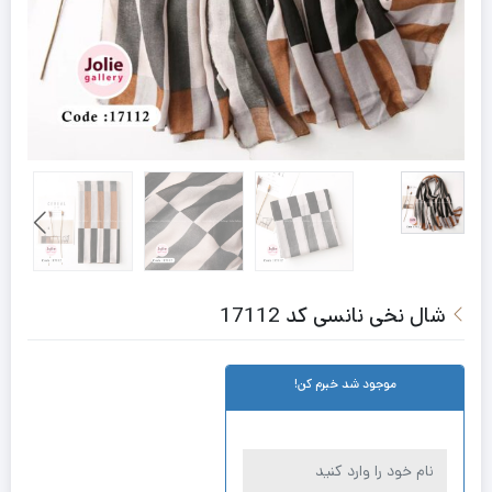
شال نخی نانسی کد 17112
موجود شد خبرم کن!