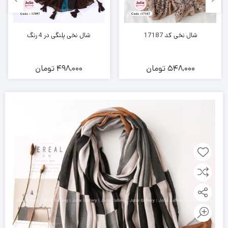
شال نخی کد 17187
شال نخی پلنگی در 4 رنگ
548,000
تومان
498,000
تومان