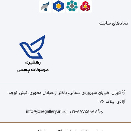
نمادهای سایت
تهران، خیابان سهروردی شمالی، بالاتر از خیابان مطهری، نبش کوچه
آزادی، پلاک 276
info@joliegallery.ir
021-88751987