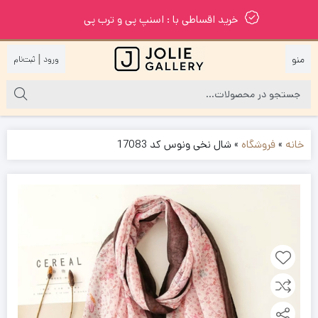
خرید اقساطی با : اسنپ پی و ترب پی
|
خانه
»
فروشگاه
»
شال نخی ونوس کد 17083