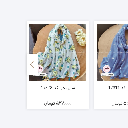
17311
شال نخی کد 17378
شال نخی
54
تومان
548,000
تومان
00