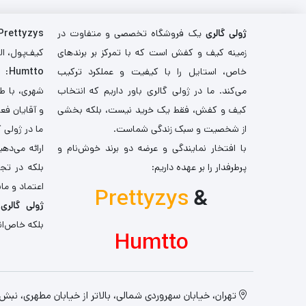
ژولی گالری
یک فروشگاه تخصصی و متفاوت در
Prettyzys
زمینه کیف و کفش است که با تمرکز بر برندهای
کیف‌پول، اله
خاص، استایل را با کیفیت و عملکرد ترکیب
Humtto
: 
می‌کند. ما در ژولی گالری باور داریم که انتخاب
شهری، با طر
کیف و کفش، فقط یک خرید نیست، بلکه بخشی
و آقایان فع
از شخصیت و سبک زندگی شماست.
ما در ژولی 
با افتخار نمایندگی و عرضه دو برند خوش‌نام و
ارائه می‌ده
پرطرفدار را بر عهده داریم:
بلکه در تج
اعتماد و مان
Prettyzys
&
ژولی گالری
،
بلکه خاص‌ان
Humtto
تهران، خیابان سهروردی شمالی، بالاتر از خیابان مطهری، نبش کو