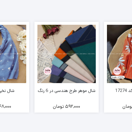
172
شال موهر طرح هندسی در 6 رنگ
شال نخی کد 
ومان
592,000
تومان
8,000