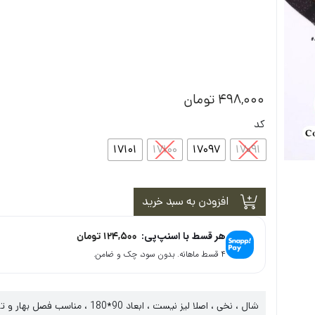
498,000
تومان
کد
17101
17100
17097
17091
افزودن به سبد خرید
هر قسط با اسنپ‌پی:
124,500
تومان
۴ قسط ماهانه. بدون سود، چک و ضامن.
شال ، نخی ، اصلا لیز نیست ، ابعاد 90*180 ، مناسب فصل بهار و تابستان