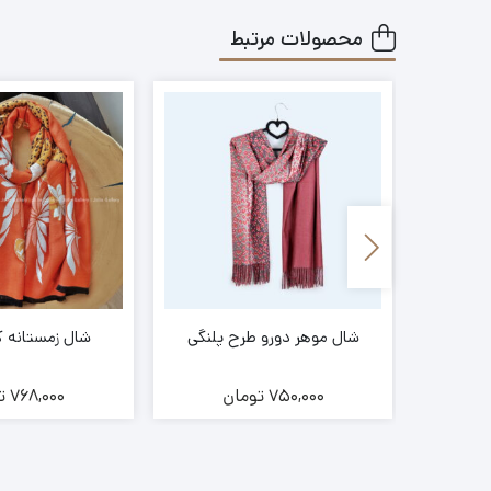
محصولات مرتبط
شال موهر دورو طرح پلنگی
شال زمستانه کد 74
ن
750,000
تومان
768,000
ت