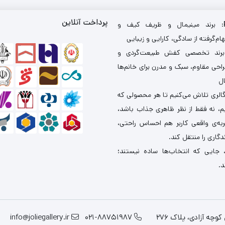
پرداخت آنلاین
: برند مینیمال و ظریف کیف و
ام‌گرفته از سادگی، کارایی و زیبایی
برند تخصصی کفش طبیعت‌گردی و
احی مقاوم، سبک و مدرن برای خانم‌ها
ال
گالری تلاش می‌کنیم تا هر محصولی که
یم، نه فقط از نظر ظاهری جذاب باشد،
ربه‌ی واقعی کاربر هم احساس راحتی،
دگاری را منتقل کند.
 جایی که انتخاب‌ها ساده نیستند؛
د.
چه آزادی، پلاک 276
021-88751987
info@joliegallery.ir