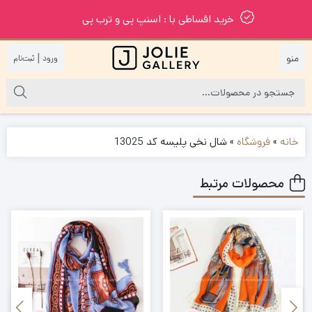
خرید اقساطی با : اسنپ پی و ترب پی
|
خانه
»
فروشگاه
»
شال نخی پلیسه کد 13025
محصولات مرتبط