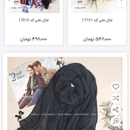
شال نخی کد 17191
شال نخی کد 17313
548,000
تومان
498,000
تومان