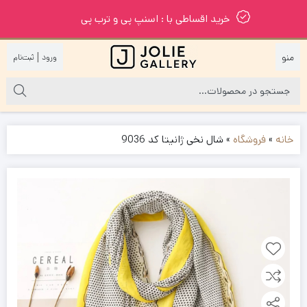
خرید اقساطی با : اسنپ پی و ترب پی
|
خانه
»
فروشگاه
»
شال نخی ژانیتا کد 9036