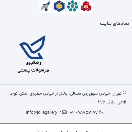
نمادهای سایت
تهران، خیابان سهروردی شمالی، بالاتر از خیابان مطهری، نبش کوچه
آزادی، پلاک 276
info@joliegallery.ir
021-88751987