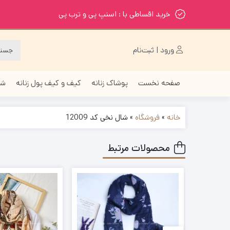
خرید اقساطی با : اسنپ پی و ترب پی
ورود | ثبت‌نام
صفحه نخست
پوشاک زنانه
کیف و کیف پول زنانه
شا
خانه
»
فروشگاه
»
شال نخی کد 12009
محصولات مرتبط