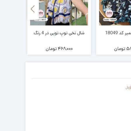
کد 18049
شال نخی توپ توپی در 4 رنگ
شال کشمیر ز
58
تومان
468,000
تومان
00
Jo