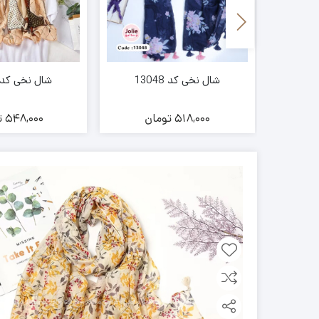
شال نخی کد 13048
شال نخی کد 17205
ن
518,000
تومان
548,000
ت