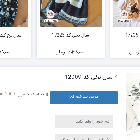
شال نخی کد 17226
شال نخ کشمیر 
ومان
538,000
تومان
8,000
شال نخی کد 12009
شناسه محصول:
lie-2009
موجود شد خبرم کن!