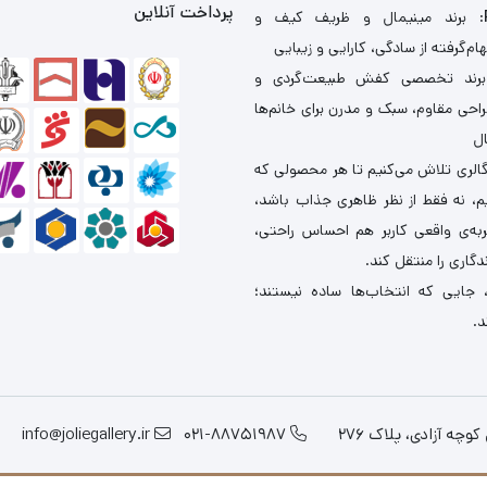
پرداخت آنلاین
: برند مینیمال و ظریف کیف و
ام‌گرفته از سادگی، کارایی و زیبایی
برند تخصصی کفش طبیعت‌گردی و
احی مقاوم، سبک و مدرن برای خانم‌ها
ال
گالری تلاش می‌کنیم تا هر محصولی که
یم، نه فقط از نظر ظاهری جذاب باشد،
ربه‌ی واقعی کاربر هم احساس راحتی،
دگاری را منتقل کند.
 جایی که انتخاب‌ها ساده نیستند؛
د.
چه آزادی، پلاک 276
021-88751987
info@joliegallery.ir