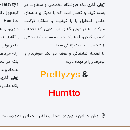
ژولی گالری
یک فروشگاه تخصصی و متفاوت در
Prettyzys
زمینه کیف و کفش است که با تمرکز بر برندهای
کیف‌پول، اله
خاص، استایل را با کیفیت و عملکرد ترکیب
Humtto
: 
می‌کند. ما در ژولی گالری باور داریم که انتخاب
شهری، با طر
کیف و کفش، فقط یک خرید نیست، بلکه بخشی
و آقایان فع
از شخصیت و سبک زندگی شماست.
ما در ژولی 
با افتخار نمایندگی و عرضه دو برند خوش‌نام و
ارائه می‌ده
پرطرفدار را بر عهده داریم:
بلکه در تج
اعتماد و مان
Prettyzys
&
ژولی گالری
،
بلکه خاص‌ان
Humtto
تهران، خیابان سهروردی شمالی، بالاتر از خیابان مطهری، نبش کو