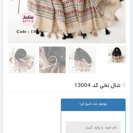
شال نخی کد 13004
موجود شد خبرم کن!