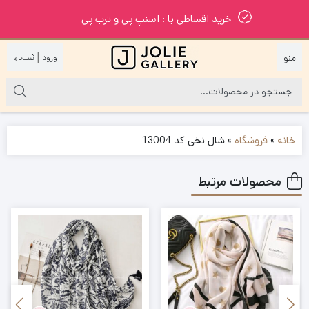
خرید اقساطی با : اسنپ پی و ترب پی
|
خانه
»
فروشگاه
»
شال نخی کد 13004
محصولات مرتبط