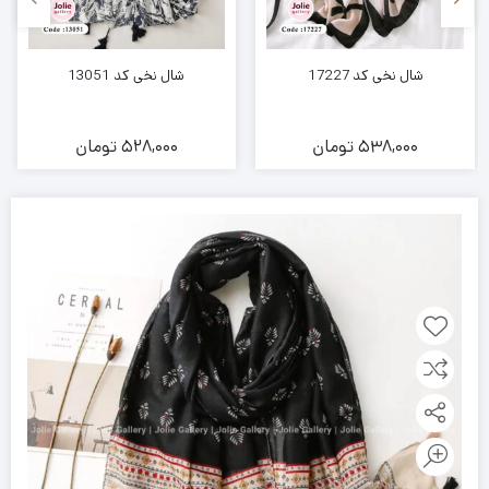
شال نخی کد 17227
شال نخی کد 13051
538,000
تومان
528,000
تومان