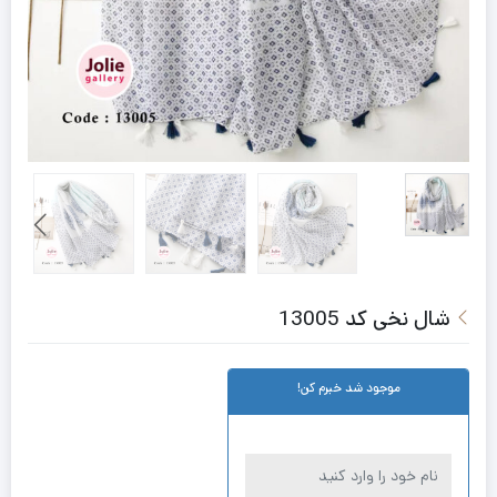
شال نخی کد 13005
موجود شد خبرم کن!