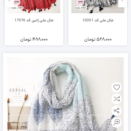
شال نخی کد 13051
شال نخی ژانین کد 17076
528,000
تومان
488,000
تومان