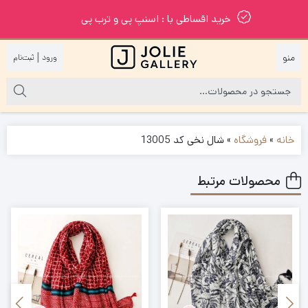
خرید اقساطی با : اسنپ پی و ترب پی
|
خانه
»
فروشگاه
»
شال نخی کد 13005
محصولات مرتبط