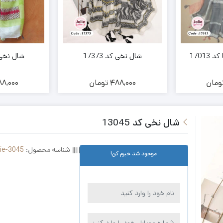
1701
شال نخی کد 17373
شال نخی کد 
ومان
488,000
تومان
8,000
شال نخی کد 13045
شناسه محصول:
lie-3045
موجود شد خبرم کن!