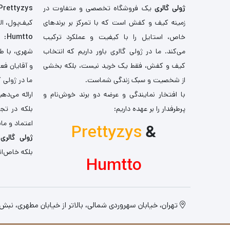
ژولی گالری
یک فروشگاه تخصصی و متفاوت در
Prettyzys
زمینه کیف و کفش است که با تمرکز بر برندهای
کیف‌پول، اله
خاص، استایل را با کیفیت و عملکرد ترکیب
Humtto
: 
می‌کند. ما در ژولی گالری باور داریم که انتخاب
شهری، با طر
کیف و کفش، فقط یک خرید نیست، بلکه بخشی
و آقایان فع
از شخصیت و سبک زندگی شماست.
ما در ژولی 
با افتخار نمایندگی و عرضه دو برند خوش‌نام و
ارائه می‌ده
پرطرفدار را بر عهده داریم:
بلکه در تج
اعتماد و مان
Prettyzys
&
ژولی گالری
،
بلکه خاص‌ان
Humtto
تهران، خیابان سهروردی شمالی، بالاتر از خیابان مطهری، نبش کو