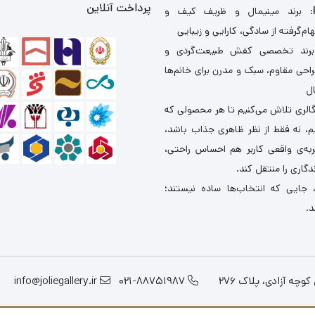
پرداخت آنلاین
: برند مینیمال و ظریف کیف و
ام‌گرفته از سادگی، کارایی و زیبایی
برند تخصصی کفش طبیعت‌گردی و
احی مقاوم، سبک و مدرن برای خانم‌ها
ال
گالری تلاش می‌کنیم تا هر محصولی که
یم، نه فقط از نظر ظاهری جذاب باشد،
ربه‌ی واقعی کاربر هم احساس راحتی،
دگاری را منتقل کند.
 جایی که انتخاب‌ها ساده نیستند؛
د.
چه آزادی، پلاک 276
021-88751987
info@joliegallery.ir