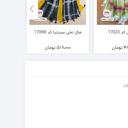
17023
شال نخی سینتیا کد 17088
شال نخی آ
48
تومان
518,000
تومان
00
Jo