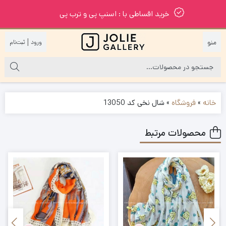
خرید اقساطی با : اسنپ پی و ترب پی
|
خانه
»
فروشگاه
»
شال نخی کد 13050
محصولات مرتبط