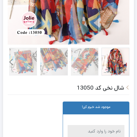
شال نخی کد 13050
موجود شد خبرم کن!