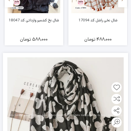
شال نخی راشل کد 17094
شال نخ کشمیر وارداتی کد 18047
488,000
تومان
588,000
تومان