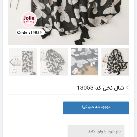
شال نخی کد 13053
موجود شد خبرم کن!