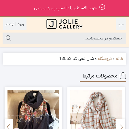
خرید اقساطی با : اسنپ پی و ترب پی
|
خانه
»
فروشگاه
»
شال نخی کد 13053
محصولات مرتبط