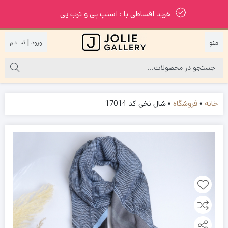
خرید اقساطی با : اسنپ پی و ترب پی
|
خانه
»
فروشگاه
»
شال نخی کد 17014