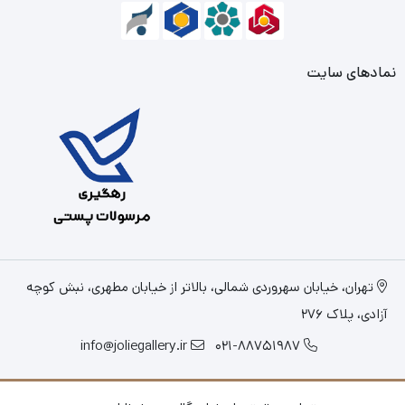
نمادهای سایت
تهران، خیابان سهروردی شمالی، بالاتر از خیابان مطهری، نبش کوچه
آزادی، پلاک 276
info@joliegallery.ir
021-88751987