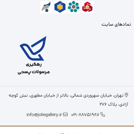
نمادهای سایت
تهران، خیابان سهروردی شمالی، بالاتر از خیابان مطهری، نبش کوچه
آزادی، پلاک 276
info@joliegallery.ir
021-88751987