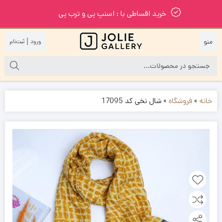
خرید اقساطی با : اسنپ پی و ترب پی
|
خانه
»
فروشگاه
»
شال نخی کد 17095