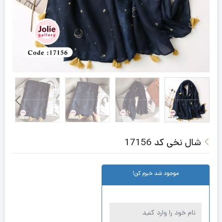
شال نخی کد 17156
موجود شد خبرم کن!