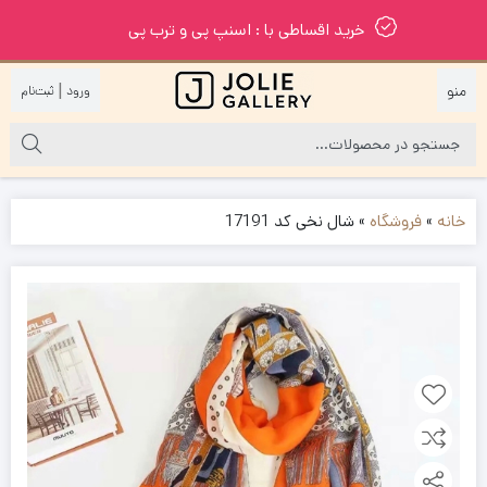
خرید اقساطی با : اسنپ پی و ترب پی
|
خانه
»
فروشگاه
»
شال نخی کد 17191