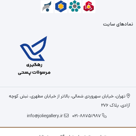
نمادهای سایت
تهران، خیابان سهروردی شمالی، بالاتر از خیابان مطهری، نبش کوچه
آزادی، پلاک 276
info@joliegallery.ir
021-88751987