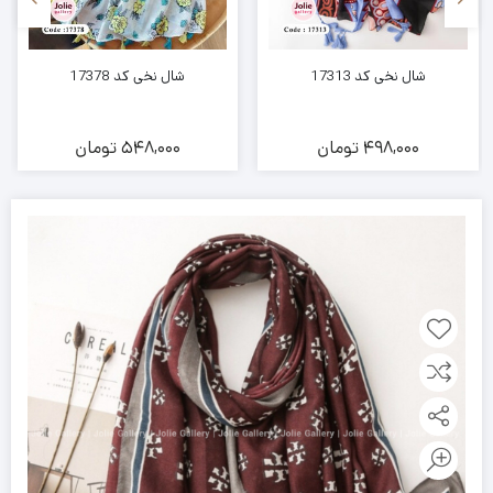
شال نخی کد 17313
شال نخی کد 17378
498,000
تومان
548,000
تومان