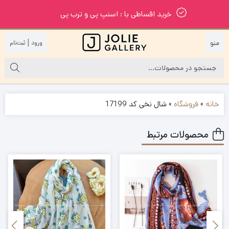
خرید اقساطی با : اسنپ پی و ترب پی
|
خانه
»
فروشگاه
»
شال نخی کد 17199
محصولات مرتبط