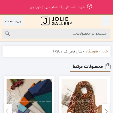
خرید اقساطی با : اسنپ پی و ترب پی
|
خانه
»
فروشگاه
»
شال نخی کد 17207
محصولات مرتبط