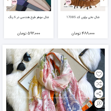
شال نخی براون کد 17085
شال موهر طرح هندسی در 6 رنگ
488,000
تومان
592,000
تومان