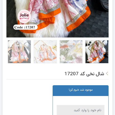
شال نخی کد 17207
موجود شد خبرم کن!