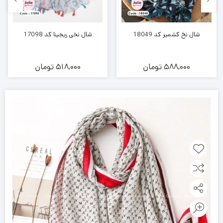
شال نخ کشمیر کد 18049
شال نخی ریجینا کد 17098
588,000
تومان
518,000
تومان