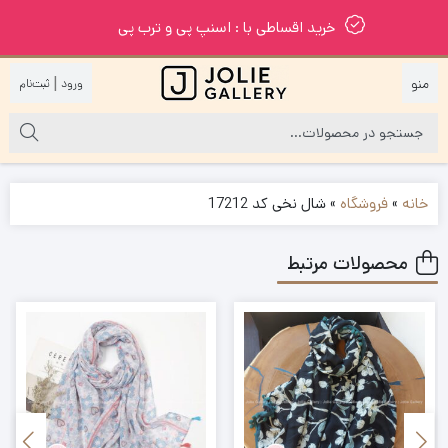
خرید اقساطی با : اسنپ پی و ترب پی
|
خانه
»
فروشگاه
»
شال نخی کد 17212
محصولات مرتبط