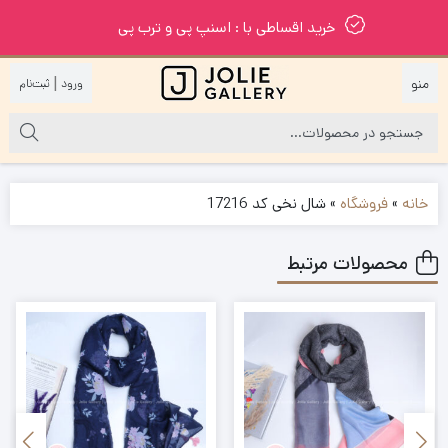
خرید اقساطی با : اسنپ پی و ترب پی
|
خانه
»
فروشگاه
»
شال نخی کد 17216
محصولات مرتبط