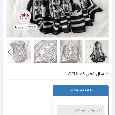
شال نخی کد 17216
موجود شد خبرم کن!