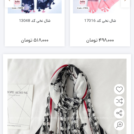
شال نخی کد 17016
شال نخی کد 13048
498,000
تومان
518,000
تومان