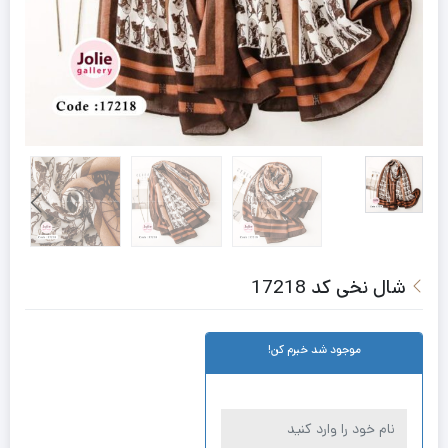
شال نخی کد 17218
موجود شد خبرم کن!