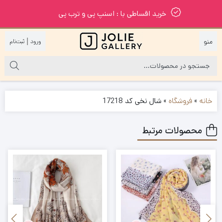
خرید اقساطی با : اسنپ پی و ترب پی
|
خانه
»
فروشگاه
»
شال نخی کد 17218
محصولات مرتبط