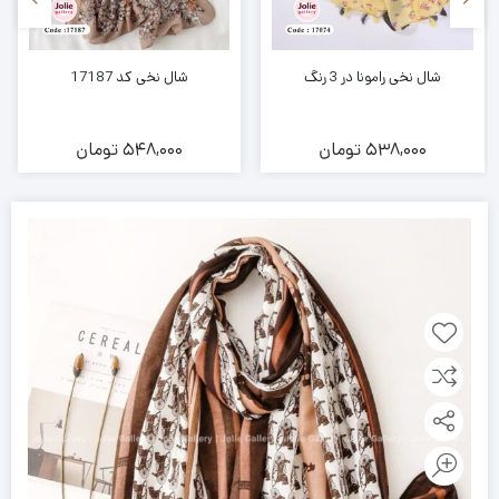
شال نخی رامونا در 3 رنگ
شال نخی کد 17187
538,000
تومان
548,000
تومان