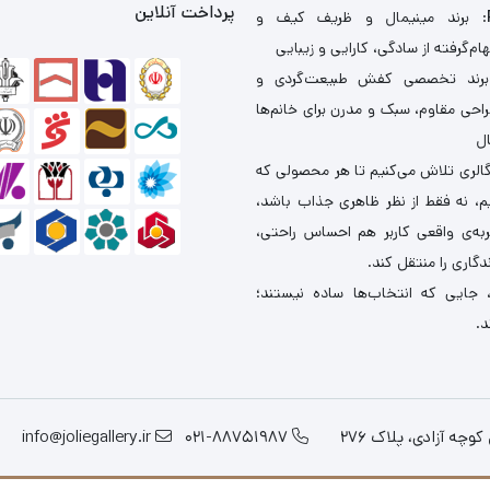
پرداخت آنلاین
: برند مینیمال و ظریف کیف و
ام‌گرفته از سادگی، کارایی و زیبایی
برند تخصصی کفش طبیعت‌گردی و
احی مقاوم، سبک و مدرن برای خانم‌ها
ال
گالری تلاش می‌کنیم تا هر محصولی که
یم، نه فقط از نظر ظاهری جذاب باشد،
ربه‌ی واقعی کاربر هم احساس راحتی،
دگاری را منتقل کند.
 جایی که انتخاب‌ها ساده نیستند؛
د.
چه آزادی، پلاک 276
021-88751987
info@joliegallery.ir