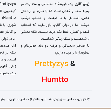
ژولی گالری
یک فروشگاه تخصصی و متفاوت در
Prettyzys
زمینه کیف و کفش است که با تمرکز بر برندهای
کیف‌پول، اله
خاص، استایل را با کیفیت و عملکرد ترکیب
Humtto
: 
می‌کند. ما در ژولی گالری باور داریم که انتخاب
شهری، با طر
کیف و کفش، فقط یک خرید نیست، بلکه بخشی
و آقایان فع
از شخصیت و سبک زندگی شماست.
ما در ژولی 
با افتخار نمایندگی و عرضه دو برند خوش‌نام و
ارائه می‌ده
پرطرفدار را بر عهده داریم:
بلکه در تج
اعتماد و مان
Prettyzys
&
ژولی گالری
،
بلکه خاص‌ان
Humtto
تهران، خیابان سهروردی شمالی، بالاتر از خیابان مطهری، نبش کو