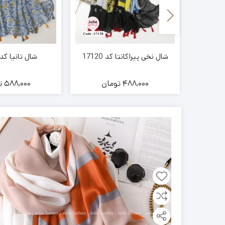
شال نخی پیراکانتا کد 17120
شال تانیا کد 8044
ن
488,000
تومان
588,000
ت