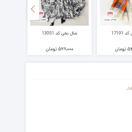
17191
شال نخی کد 13051
شال موهر طر
54
تومان
528,000
تومان
00
Jo