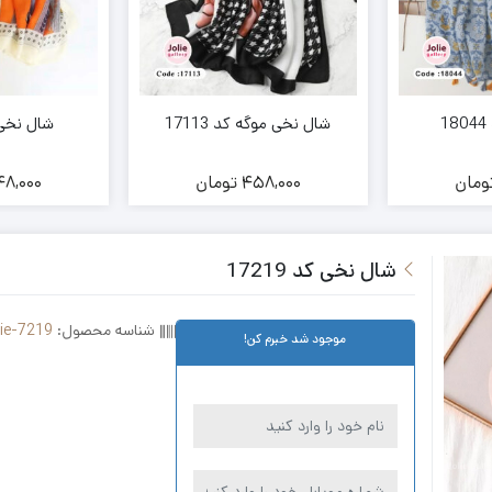
1
شال نخی موگه کد 17113
شال نخی کد 
ومان
458,000
تومان
8,000
شال نخی کد 17219
شناسه محصول:
lie-7219
موجود شد خبرم کن!