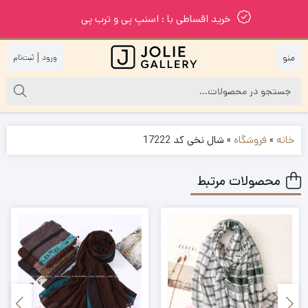
خرید اقساطی با : اسنپ پی و ترب پی
|
خانه
»
فروشگاه
»
شال نخی کد 17222
محصولات مرتبط