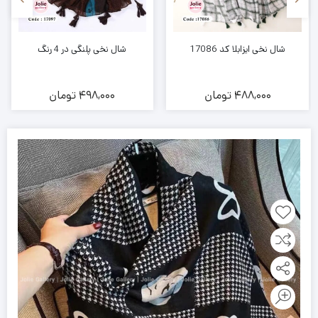
شال نخی ایزابلا کد 17086
شال نخی پلنگی در 4 رنگ
488,000
تومان
498,000
تومان