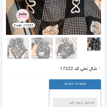
شال نخی کد 17222
موجود شد خبرم کن!