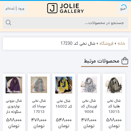
|
خانه
»
فروشگاه
»
شال نخی کد 17230
محصولات مرتبط
شال نخی
شال نخی
شال نخی
شال مزونی
شال نخی
اورینتال کد
مرسانا کد
هلینا کد
نواردوزی
کد 16002
17013
9004
13015
منگوله دار
(2112-
588,000
478,000
548,000
478,000
588,000
2113-
تومان
تومان
تومان
تومان
تومان
2115)