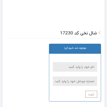
شال نخی کد 17230
موجود شد خبرم کن!
ثبت