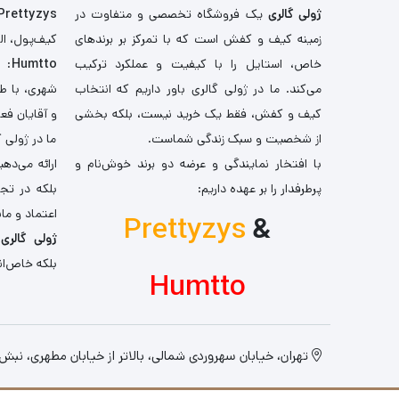
ژولی گالری
یک فروشگاه تخصصی و متفاوت در
Prettyzys
زمینه کیف و کفش است که با تمرکز بر برندهای
کیف‌پول، اله
خاص، استایل را با کیفیت و عملکرد ترکیب
Humtto
: 
می‌کند. ما در ژولی گالری باور داریم که انتخاب
شهری، با طر
کیف و کفش، فقط یک خرید نیست، بلکه بخشی
و آقایان فع
از شخصیت و سبک زندگی شماست.
ما در ژولی 
با افتخار نمایندگی و عرضه دو برند خوش‌نام و
ارائه می‌ده
پرطرفدار را بر عهده داریم:
بلکه در تج
اعتماد و مان
Prettyzys
&
ژولی گالری
،
بلکه خاص‌ان
Humtto
تهران، خیابان سهروردی شمالی، بالاتر از خیابان مطهری، نبش کو