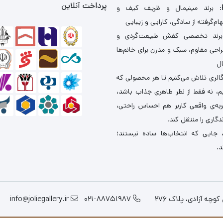
پرداخت آنلاین
: برند مینیمال و ظریف کیف و
ام‌گرفته از سادگی، کارایی و زیبایی
برند تخصصی کفش طبیعت‌گردی و
احی مقاوم، سبک و مدرن برای خانم‌ها
ال
گالری تلاش می‌کنیم تا هر محصولی که
یم، نه فقط از نظر ظاهری جذاب باشد،
ربه‌ی واقعی کاربر هم احساس راحتی،
دگاری را منتقل کند.
 جایی که انتخاب‌ها ساده نیستند؛
د.
چه آزادی، پلاک 276
021-88751987
info@joliegallery.ir