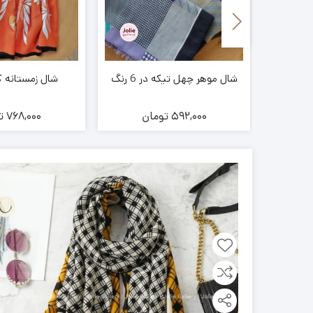
ا
شال موهر چهل تیکه در 6 رنگ
شال زمستانه کد 74
ن
592,000
تومان
768,000
ت