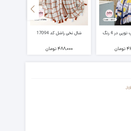
پی در 4 رنگ
شال نخی راشل کد 17094
شال نخ
46
تومان
488,000
تومان
00
Jo