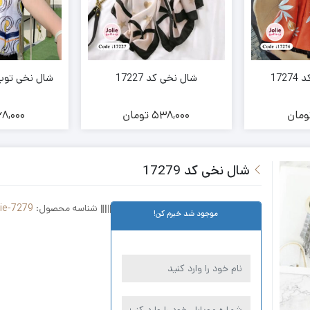
172
شال نخی کد 17227
شال نخی توپ تو
ومان
538,000
تومان
8,000
شال نخی کد 17279
شناسه محصول:
lie-7279
موجود شد خبرم کن!