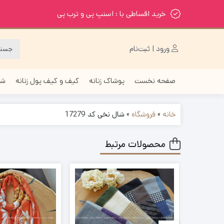
خرید اقساطی با : اسنپ پی و ترب پی
ورود | ثبت‌نام
صفحه نخست
پوشاک زنانه
کیف و کیف پول زنانه
شا
خانه
»
فروشگاه
»
شال نخی کد 17279
محصولات مرتبط