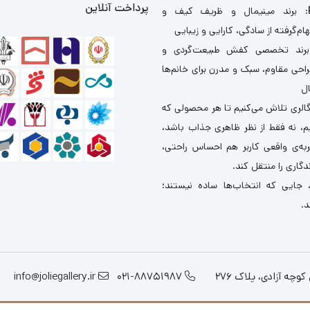
پرداخت آنلاین
: برند مینیمال و ظریف کیف و
ام‌گرفته از سادگی، کارایی و زیبایی
برند تخصصی کفش طبیعت‌گردی و
احی مقاوم، سبک و مدرن برای خانم‌ها
ال
گالری تلاش می‌کنیم تا هر محصولی که
یم، نه فقط از نظر ظاهری جذاب باشد،
ربه‌ی واقعی کاربر هم احساس راحتی،
دگاری را منتقل کند.
 جایی که انتخاب‌ها ساده نیستند؛
د.
چه آزادی، پلاک 276
021-88751987
info@joliegallery.ir