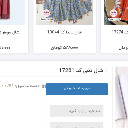
172
شال تانیا کد 18044
شال موهر دو
ومان
588,000
تومان
0,000
شال نخی کد 17281
شناسه محصول:
ie-7281
موجود شد خبرم کن!