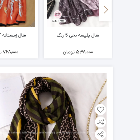
شال پلیسه نخی 5 رنگ
شال زمستانه کد 74
ن
538,000
تومان
768,000
ت