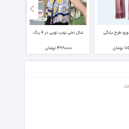
رو طرح پلنگی
شال نخی توپ توپی در 4 رنگ
شال نخ
75
تومان
468,000
تومان
00
Jol