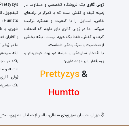
ژولی گالری
یک فروشگاه تخصصی و متفاوت در
Prettyzys
زمینه کیف و کفش است که با تمرکز بر برندهای
کیف‌پول، اله
خاص، استایل را با کیفیت و عملکرد ترکیب
Humtto
: 
می‌کند. ما در ژولی گالری باور داریم که انتخاب
شهری، با طر
کیف و کفش، فقط یک خرید نیست، بلکه بخشی
و آقایان فع
از شخصیت و سبک زندگی شماست.
ما در ژولی 
با افتخار نمایندگی و عرضه دو برند خوش‌نام و
ارائه می‌ده
پرطرفدار را بر عهده داریم:
بلکه در تج
اعتماد و مان
Prettyzys
&
ژولی گالری
،
بلکه خاص‌ان
Humtto
تهران، خیابان سهروردی شمالی، بالاتر از خیابان مطهری، نبش کو