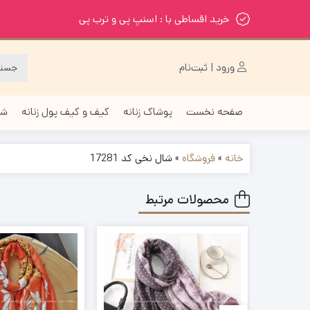
خرید اقساطی با : اسنپ پی و ترب پی
ورود | ثبت‌نام
صفحه نخست
پوشاک زنانه
کیف و کیف پول زنانه
شا
خانه
»
فروشگاه
»
شال نخی کد 17281
محصولات مرتبط