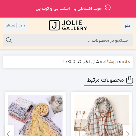
خرید اقساطی با : اسنپ پی و ترب پی
|
خانه
»
فروشگاه
»
شال نخی کد 17300
محصولات مرتبط