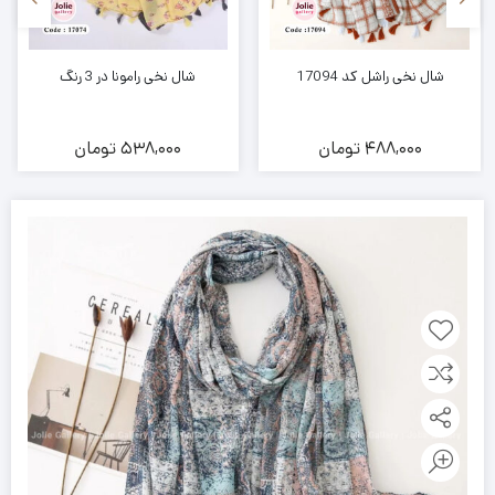
شال نخی راشل کد 17094
شال نخی رامونا در 3 رنگ
488,000
تومان
538,000
تومان