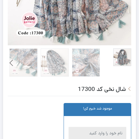
شال نخی کد 17300
موجود شد خبرم کن!