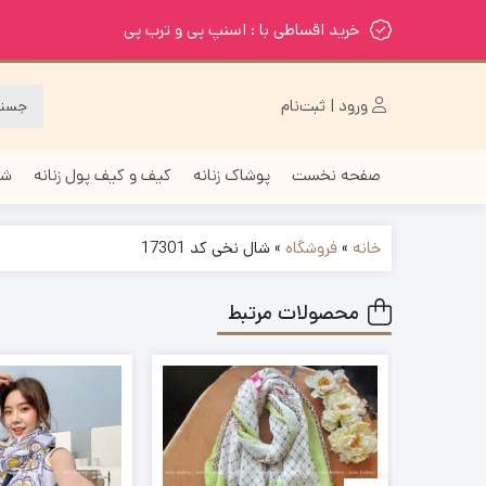
خرید اقساطی با : اسنپ پی و ترب پی
ورود | ثبت‌نام
صفحه نخست
پوشاک زنانه
کیف و کیف پول زنانه
شا
خانه
»
فروشگاه
»
شال نخی کد 17301
محصولات مرتبط