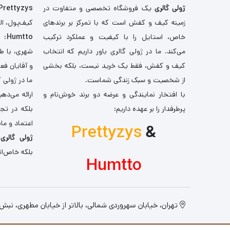
ژولی گالری
یک فروشگاه تخصصی و متفاوت در
Prettyzys
زمینه کیف و کفش است که با تمرکز بر برندهای
کیف‌پول، اله
خاص، استایل را با کیفیت و عملکرد ترکیب
Humtto
: 
می‌کند. ما در ژولی گالری باور داریم که انتخاب
شهری، با طر
کیف و کفش، فقط یک خرید نیست، بلکه بخشی
و آقایان فع
از شخصیت و سبک زندگی شماست.
ما در ژولی 
با افتخار نمایندگی و عرضه دو برند خوش‌نام و
ارائه می‌ده
پرطرفدار را بر عهده داریم:
بلکه در تج
اعتماد و مان
Prettyzys
&
ژولی گالری
،
بلکه خاص‌ان
Humtto
تهران، خیابان سهروردی شمالی، بالاتر از خیابان مطهری، نبش کو