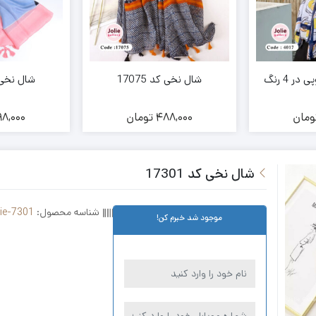
 4 رنگ
شال نخی کد 17075
شال نخی کد 
ومان
488,000
تومان
8,000
شال نخی کد 17301
شناسه محصول:
lie-7301
موجود شد خبرم کن!