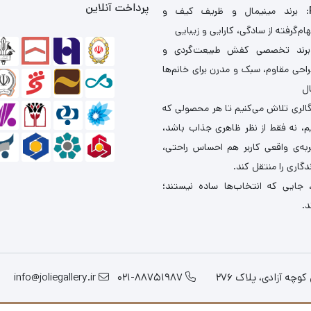
پرداخت آنلاین
: برند مینیمال و ظریف کیف و
ام‌گرفته از سادگی، کارایی و زیبایی
برند تخصصی کفش طبیعت‌گردی و
احی مقاوم، سبک و مدرن برای خانم‌ها
ال
گالری تلاش می‌کنیم تا هر محصولی که
یم، نه فقط از نظر ظاهری جذاب باشد،
ربه‌ی واقعی کاربر هم احساس راحتی،
دگاری را منتقل کند.
 جایی که انتخاب‌ها ساده نیستند؛
د.
چه آزادی، پلاک 276
021-88751987
info@joliegallery.ir