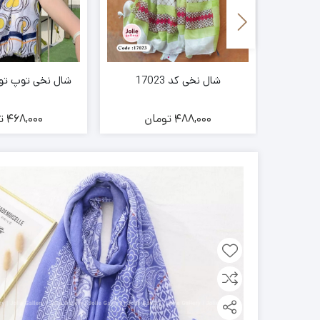
شال نخی کد 17023
شال نخی توپ توپی در
ن
488,000
تومان
468,000
ت