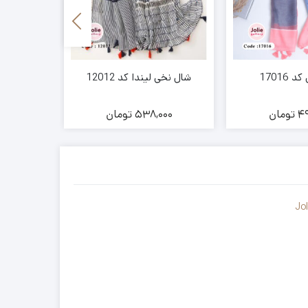
17016
شال نخی لیندا کد 12012
شال نخ
49
تومان
538,000
تومان
00
Jo