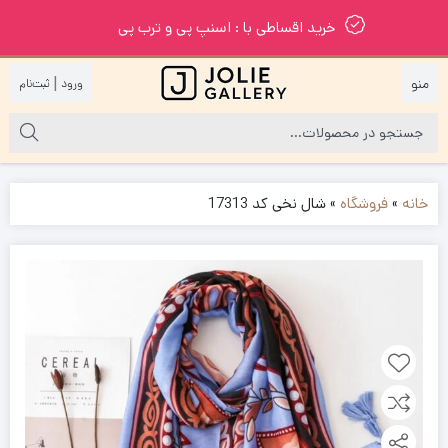
خرید اقساطی با : اسنپ پی و ترب پی
|
خانه
»
فروشگاه
»
شال نخی کد 17313