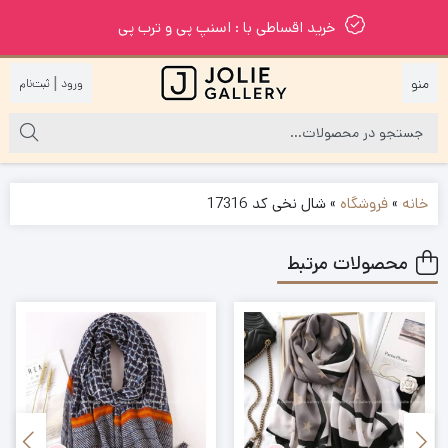
خرید اقساطی با : اسنپ پی و ترب پی
|
خانه
»
فروشگاه
»
شال نخی کد 17316
محصولات مرتبط