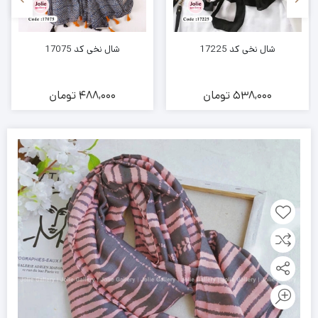
شال نخی کد 17225
شال نخی کد 17075
538,000
تومان
488,000
تومان