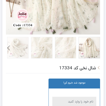
شال نخی کد 17334
موجود شد خبرم کن!