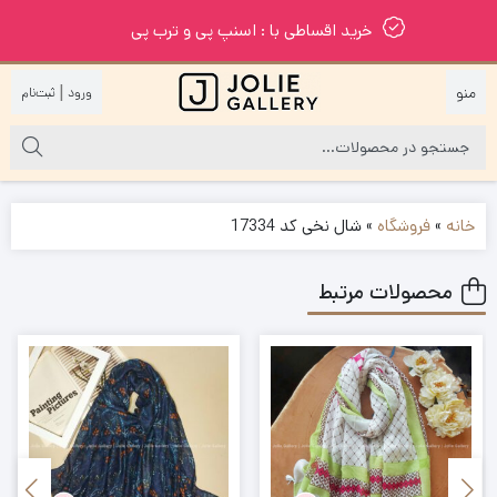
خرید اقساطی با : اسنپ پی و ترب پی
|
خانه
»
فروشگاه
»
شال نخی کد 17334
محصولات مرتبط