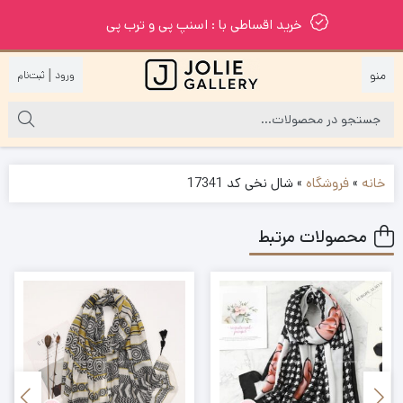
خرید اقساطی با : اسنپ پی و ترب پی
|
خانه
»
فروشگاه
»
شال نخی کد 17341
محصولات مرتبط