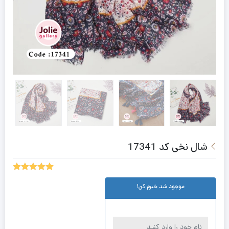
شال نخی کد 17341
5.00
1
امتیاز
موجود شد خبرم کن!
از 5 امتیاز
مشتری