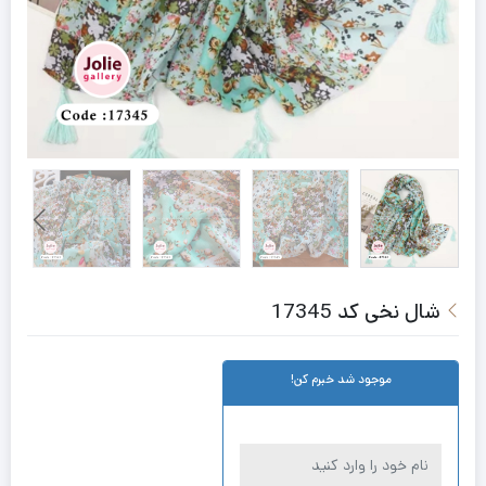
شال نخی کد 17345
موجود شد خبرم کن!