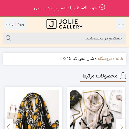
خرید اقساطی با : اسنپ پی و ترب پی
|
خانه
»
فروشگاه
»
شال نخی کد 17345
محصولات مرتبط