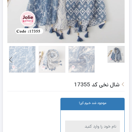
شال نخی کد 17355
موجود شد خبرم کن!