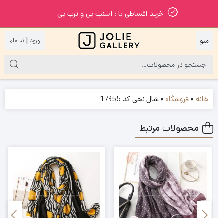
خرید اقساطی با : اسنپ پی و ترب پی
|
خانه
»
فروشگاه
»
شال نخی کد 17355
محصولات مرتبط