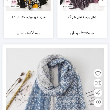
شال پلیسه نخی 5 رنگ
شال نخی مونیکا کد 17138
538,000
تومان
548,000
تومان