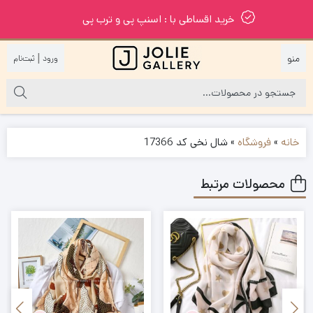
خرید اقساطی با : اسنپ پی و ترب پی
|
خانه
»
فروشگاه
»
شال نخی کد 17366
محصولات مرتبط