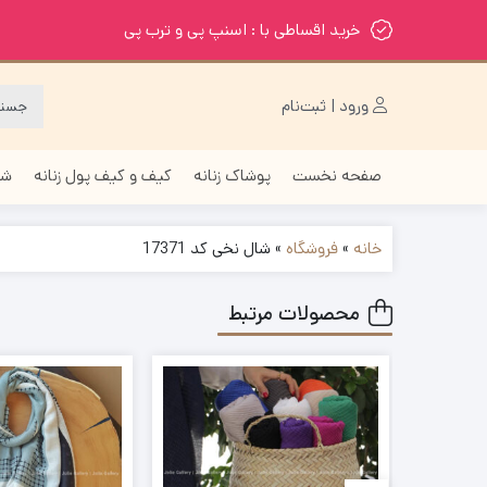
خرید اقساطی با : اسنپ پی و ترب پی
ورود | ثبت‌نام
صفحه نخست
پوشاک زنانه
کیف و کیف پول زنانه
شا
خانه
»
فروشگاه
»
شال نخی کد 17371
محصولات مرتبط