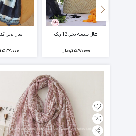
شال پلیسه نخی 12 رنگ
شال نخی کد 7226
ن
588,000
تومان
538,000
ت