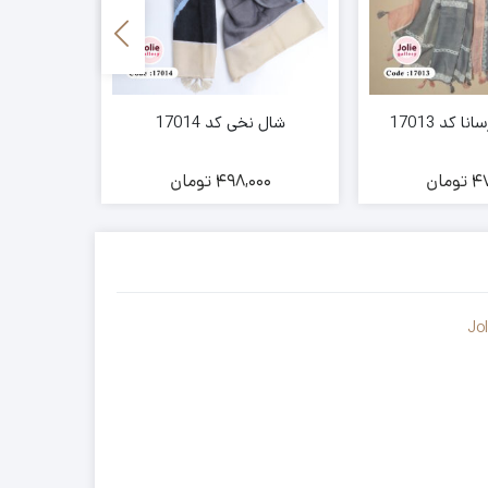
 کد 17013
شال نخی کد 17014
شال نخ
47
تومان
498,000
تومان
00
Jo