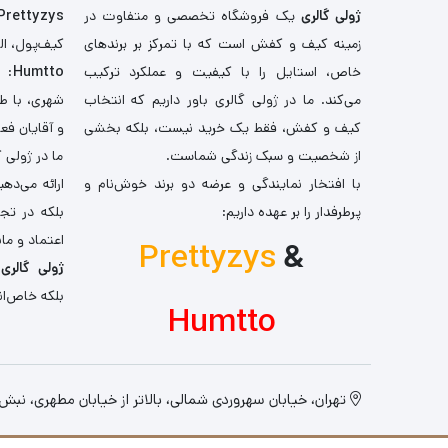
ژولی گالری
یک فروشگاه تخصصی و متفاوت در
Prettyzys
زمینه کیف و کفش است که با تمرکز بر برندهای
کیف‌پول، اله
خاص، استایل را با کیفیت و عملکرد ترکیب
Humtto
: 
می‌کند. ما در ژولی گالری باور داریم که انتخاب
شهری، با طر
کیف و کفش، فقط یک خرید نیست، بلکه بخشی
و آقایان فع
از شخصیت و سبک زندگی شماست.
ما در ژولی 
با افتخار نمایندگی و عرضه دو برند خوش‌نام و
ارائه می‌ده
پرطرفدار را بر عهده داریم:
بلکه در تج
اعتماد و مان
Prettyzys
&
ژولی گالری
،
بلکه خاص‌ان
Humtto
تهران، خیابان سهروردی شمالی، بالاتر از خیابان مطهری، نبش کو