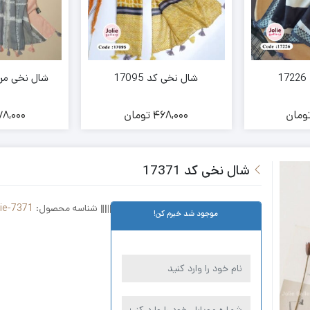
1
شال نخی کد 17095
شال نخی مرسانا
ومان
468,000
تومان
8,000
شال نخی کد 17371
شناسه محصول:
lie-7371
موجود شد خبرم کن!