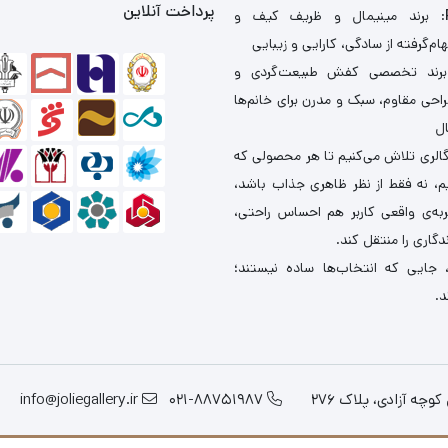
پرداخت آنلاین
: برند مینیمال و ظریف کیف و
ام‌گرفته از سادگی، کارایی و زیبایی
برند تخصصی کفش طبیعت‌گردی و
احی مقاوم، سبک و مدرن برای خانم‌ها
ال
گالری تلاش می‌کنیم تا هر محصولی که
یم، نه فقط از نظر ظاهری جذاب باشد،
ربه‌ی واقعی کاربر هم احساس راحتی،
دگاری را منتقل کند.
 جایی که انتخاب‌ها ساده نیستند؛
د.
چه آزادی، پلاک 276
021-88751987
info@joliegallery.ir