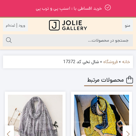
خرید اقساطی با : اسنپ پی و ترب پی
|
خانه
»
فروشگاه
»
شال نخی کد 17372
محصولات مرتبط