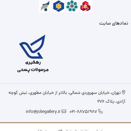
نمادهای سایت
تهران، خیابان سهروردی شمالی، بالاتر از خیابان مطهری، نبش کوچه
آزادی، پلاک 276
info@joliegallery.ir
021-88751987