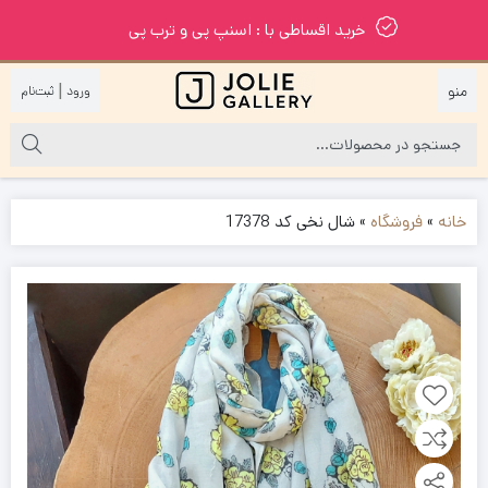
خرید اقساطی با : اسنپ پی و ترب پی
|
خانه
»
فروشگاه
»
شال نخی کد 17378